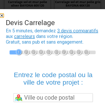
Carrelage sol et mur polie
Carrelage sol et mur polie gris
silver BAYONA 60X120
BAYONA 60X120
32,00
€
32,00
€
Devis Carrelage
En 5 minutes, demandez
3 devis comparatifs
aux
carreleurs
dans votre région.
LES CLIENTS ONT ÉGALEMENT COMMANDÉ…
Gratuit, sans pub et sans engagement.
1
2
3
4
5
6
7
8
9
10
Promo !
Entrez le code postal ou la
ville de votre projet :
Ciment colle carrelage
Colle carrelage pour
pour toute surface
toute surface (intérieur
(intérieur-extérieur)
et extérieur)