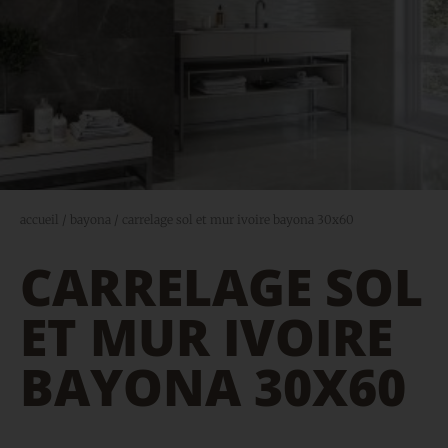
accueil
/
bayona
/ carrelage sol et mur ivoire bayona 30x60
CARRELAGE SOL
ET MUR IVOIRE
BAYONA 30X60